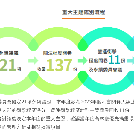
委員會擬定21項永續議題，本年度參考2023年度利害關係人
及人群的衝擊程度評分；營運衝擊程度針對主管問卷回收11份
度討論後決定本年度的重大主題，確認當年度高林應優先揭露環
題的管理方針及相關揭露項目。