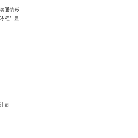
題溝通情形
證時程計畫
程計劃