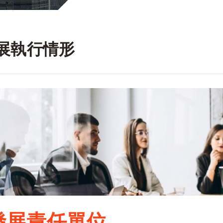
特種機
四針六線併縫機
展執行情形
其他
發展責任單位