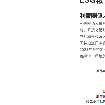
ESG
利害關係
利害關係人由
開、直接之溝
並持續檢視及
高林透過日常
2021年版特
蓋經濟、環境與