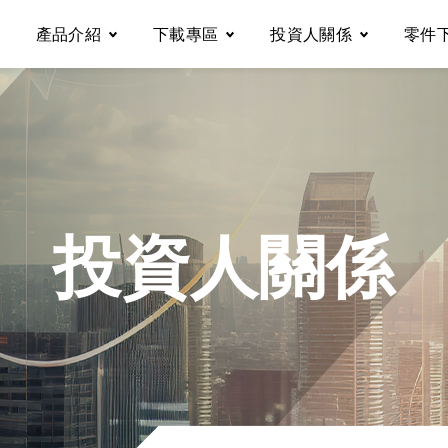
產品介紹
下載專區
投資人關係
零件
自動化縫紉機
說明書
基本資料
包縫機
零件圖
公司治理
投資人關係
繃縫機
電控說明書
財務資訊
多針鏈縫機
型錄下載
股東訊息
平縫機
企業永續發展