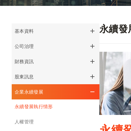
永續發
基本資料
公司基本資訊
公司治理
組織架構
董事會
財務資訊
委員會
財務報表
股東訊息
內部稽核
法人說明會
重大訊息
企業永續發展
公司治理運作情形
股東會
永續發展執行情形
公司規章
股權結構
人權管理
永續