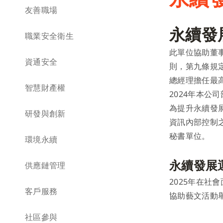
法規遵循
利害關係人溝通
友善職場
永續發
誠信經營
聯絡資訊
職業安全衛生
此單位協助董事
風險管理
資通安全
則，第九條規
總經理擔任最高
檢舉制度
智慧財產權
2024年本
為提升永續發
研發與創新
資訊內部控制
秘書單位。
環境永續
永續發展
供應鏈管理
2025年在社
客戶服務
協助藝文活動
社區參與