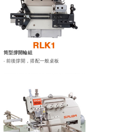
筒型撐開輪組
‧ 前後撐開，搭配一般桌板