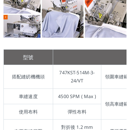
型號
747KST-514M-3-
搭配縫紉機機頭
領圍車縫範
24/VT
車縫速度
4500 SPM ( Max )
領高車縫範
使用布料
彈性布料
對折後 1.2 mm