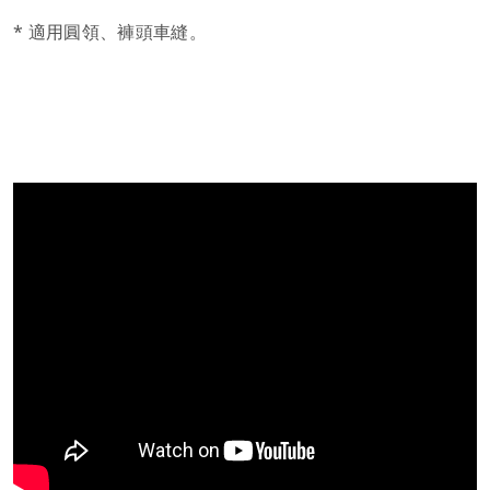
* 適用圓領、褲頭車縫。