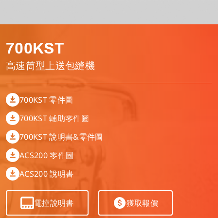
繃縫機
零件圖
基本資料
零件下單
700KST
多針鏈縫機
電控說明書
公司治理
高林文創基金會
高速筒型上送包縫機
平縫機
型錄下載
財務資訊
菁英招募
700KST 零件圖
特種機
700KST 輔助零件圖
股東訊息
繁體中文
700KST 說明書&零件圖
四針六線併縫機
企業永續發展
ACS200 零件圖
English
ACS200 說明書
其他
Tiếng Việt
電控說明書
獲取報價