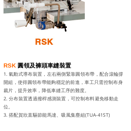
RSK
圓領及褲頭車縫裝置
1. 氣動式導布裝置，左右兩側緊靠圓領布帶，配合滾輪撐
開組，使得圓領布帶能夠穩定的前進，車工只需控制布身
裁片，提升效率，降低車縫工序的難度。
2. 分布裝置透過撥桿感測裝置，可控制布料避免移動走
位。
3. 搭配賀欣直驅節能馬達、吸風集塵組(TUA-41ST)