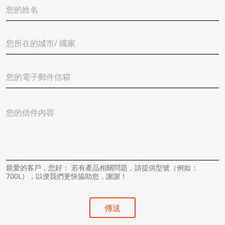
您
的
姓
名
您
*
所
在
的
您
城
的
市
電
/
子
國
您
郵
家
的
件
*
信
信
件
箱
內
*
容
*
親愛的客戶，您好： 若有產品相關問題，請提供型號（例如：
700L），以便我們更快協助您，謝謝！
傳送