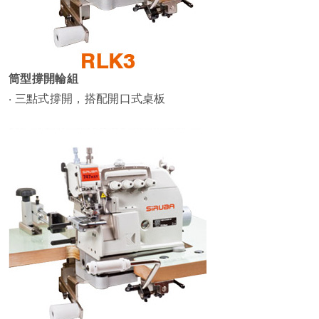
筒型撐開輪組
‧ 三點式撐開，搭配開口式桌板