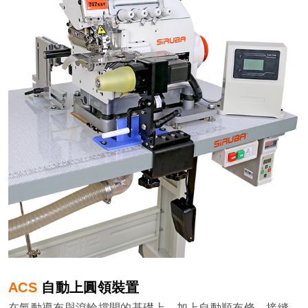
ACS
自動上圓領裝置
在氣動導布與滾輪撐開的基礎上，加上自動順布條，接縫