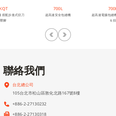
KQT
700L
700
 搭配步進式切刀
超高速安全包縫機
超高速電腦包縫機
壓腳
＆抬
聯
絡
我
們
台北總公司
105台北市松山區敦化北路167號8樓
+886-2-27130232
+886-2-27130318