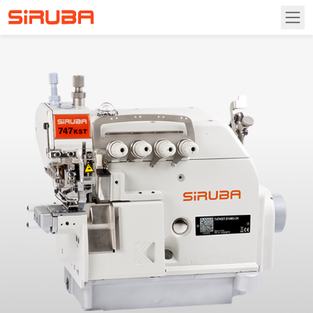
首頁
關於高林
關於高林
資訊專區
營業據點
產品介紹
聯絡我們
自動化縫紉機
下載專區
包縫機
說明書
投資人關係