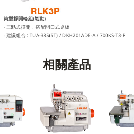
筒型撐開輪組(氣動)
‧ 三點式撐開，搭配開口式桌板
‧ 建議組合 : TUA-38S(ST) / DKH201ADE-A / 700KS-T3-P
相
關
產
品