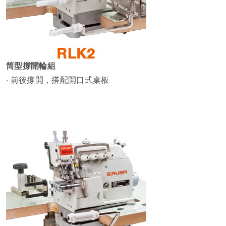
筒型撐開輪組
‧ 前後撐開，搭配開口式桌板