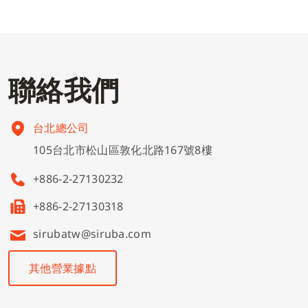
繃縫機
零件圖
基本資料
零件下單
多針鏈縫機
電控說明書
公司治理
聯
絡
我
們
高林文創基金會
平縫機
型錄下載
財務資訊
台北總公司
菁英招募
105台北市松山區敦化北路167號8樓
特種機
股東訊息
繁體中文
+886-2-27130232
+886-2-27130318
四針六線併縫機
企業永續發展
English
sirubatw@siruba.com
其他
其他營業據點
Tiếng Việt