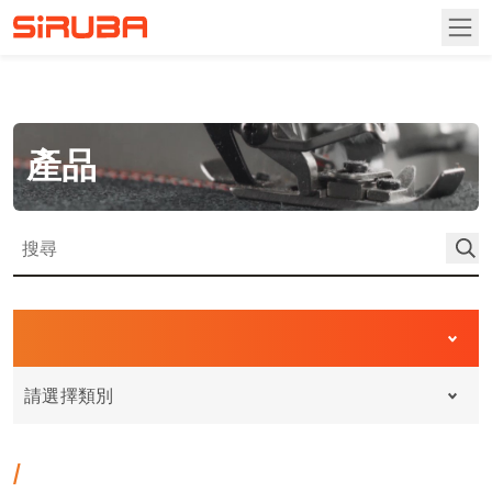
首頁
產品
關於高林
關於高林
資訊專區
營業據點
產品介紹
請選擇類別
聯絡我們
自動化縫紉機
下載專區
/
包縫機
說明書
投資人關係