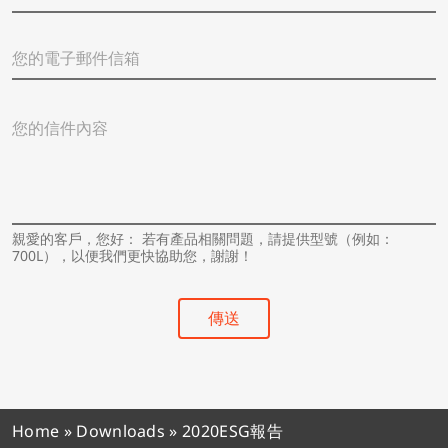
在
的
您
城
的
市
電
/
子
國
您
郵
家
的
件
*
信
信
件
箱
內
*
容
*
親愛的客戶，您好： 若有產品相關問題，請提供型號（例如：
700L），以便我們更快協助您，謝謝！
傳送
Home
»
Downloads
»
2020ESG報告