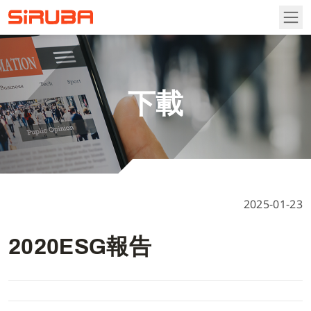
首頁
下載
關於高林
關於高林
資訊專區
2025-01-23
營業據點
產品介紹
2020ESG報告
聯絡我們
自動化縫紉機
下載專區
包縫機
說明書
投資人關係