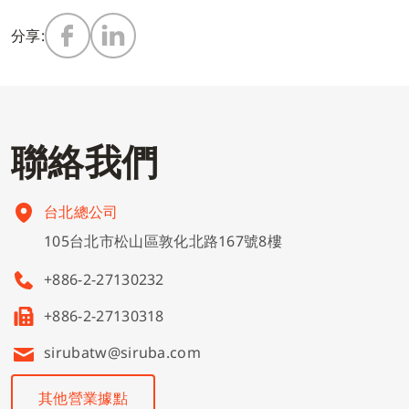
分享:
繃縫機
零件圖
基本資料
零件下單
多針鏈縫機
電控說明書
公司治理
高林文創基金會
聯
絡
我
們
平縫機
型錄下載
財務資訊
菁英招募
台北總公司
特種機
股東訊息
繁體中文
105台北市松山區敦化北路167號8樓
+886-2-27130232
四針六線併縫機
企業永續發展
English
+886-2-27130318
其他
sirubatw@siruba.com
Tiếng Việt
其他營業據點