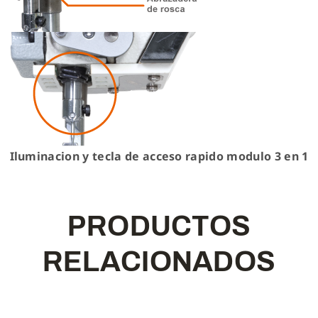
Iluminacion y tecla de acceso rapido modulo 3 en 1
P
R
O
D
U
C
T
O
S
R
E
L
A
C
I
O
N
A
D
O
S