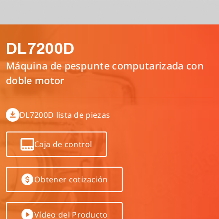
Interlock/Recubridora/Collarin
Lista de componentes
Español
DL7200D
Máquina Multiagujas
Manual de parametros del control electronico
Inglés
Máquina de pespunte computarizada con
doble motor
Máquina de Puntada Recta/Plana
Descargar Catálogo
Tiếng Việt
DL7200D lista de piezas
Máquina Digital
简体中文
Caja de control
Máquina Flat Seamer 4 Agujas y 6 Hilos
繁體中文
Obtener cotización
Otras
Vídeo del Producto