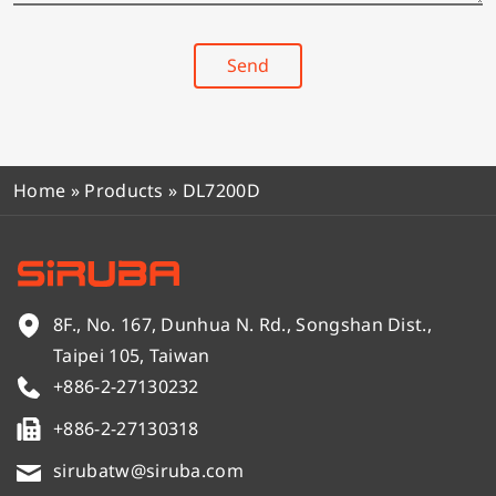
t
e
r
*
y
Send
*
Home
»
Products
»
DL7200D
8F., No. 167, Dunhua N. Rd., Songshan Dist.,
Taipei 105, Taiwan
+886-2-27130232
+886-2-27130318
sirubatw@siruba.com