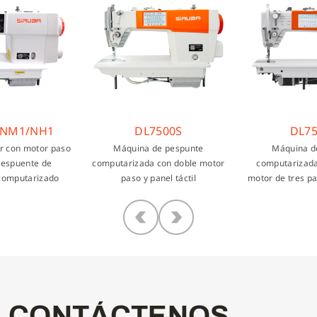
M1/NH1
DL7500S
DL750
con motor paso
Máquina de pespunte
Máquina de 
spuente de
computarizada con doble motor
computarizada s
mputarizado
paso y panel táctil
motor de tres pasos
C
O
N
T
Á
C
T
E
N
O
S