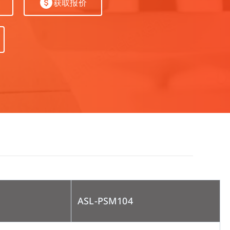
特种机
获取报价
四针六线并缝机
其他缝纫机
ASL-PSM104