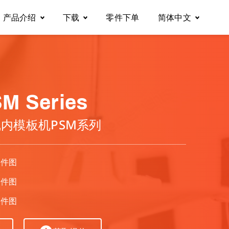
产品介绍
下载
零件下单
简体中文
自动化缝纫机
说明书
English
包缝机
零件图
Tiếng Việt
M Series
内模板机PSM系列
绷缝机
电控说明书
Español
多针链缝机
型录下载
繁體中文
 零件图
 零件图
平缝机
 零件图