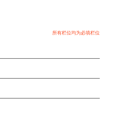
特种机
四针六线并缝机
所有栏位均为必填栏位
其他缝纫机