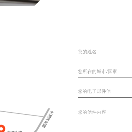
您
的
姓
名
您
*
所
在
的
您
城
的
市
电
/
子
国
您
邮
家
的
件
*
信
信
件
*
内