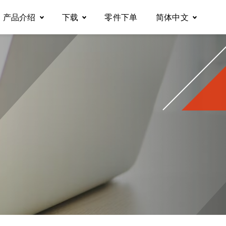
产品介绍
下载
零件下单
简体中文
自动化缝纫机
说明书
English
包缝机
零件图
Tiếng Việt
绷缝机
电控说明书
Español
多针链缝机
型录下载
繁體中文
平缝机