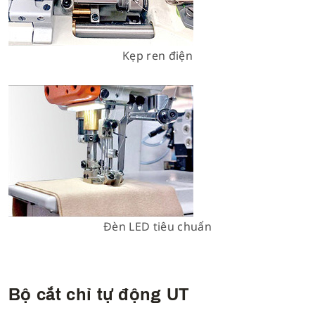
Kẹp ren điện
Đèn LED tiêu chuẩn
Bộ cắt chỉ tự động UT