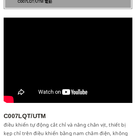
C007LQT/UTM
điều khiển tự động cắt chỉ và nâng chân vịt, thiết bị
kẹp chỉ trên điều khiển bằng nam châm điện, không