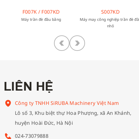
 F007KD
S007KD
C007L /
è đầu bằng
Máy may công nghiệp trần đè đầu
Máy trần đè t
nhỏ
L
I
Ê
N
H
Ệ
Công ty TNHH SiRUBA Machinery Việt Nam
Lô số 3, Khu biệt thự Hoa Phượng, xã An Khánh,
huyện Hoài Đức, Hà Nội
024-73079888