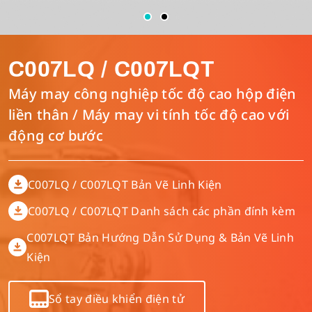
Máy Trần Đè
Bản Vẽ Linh Kiện
Tiếng Việt
C007LQ / C007LQT
Máy May Móc Xích Nhiều Kim
Hướng Dẫn Điều Khiển Điện Tử
English
Máy may công nghiệp tốc độ cao hộp điện
liền thân / Máy may vi tính tốc độ cao với
Máy Bàn
Tải Xuống Catalogue
Español
động cơ bước
Máy Thùa Khuy
简体中文
C007LQ / C007LQT Bản Vẽ Linh Kiện
C007LQ / C007LQT Danh sách các phần đính kèm
Máy May Ráp 4 Kim 6 Chỉ
繁體中文
C007LQT Bản Hướng Dẫn Sử Dụng & Bản Vẽ Linh
Kiện
Khác
Sổ tay điều khiển điện tử